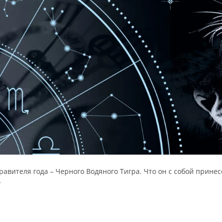
авителя года – Черного Водяного Тигра. Что он с собой принес
?