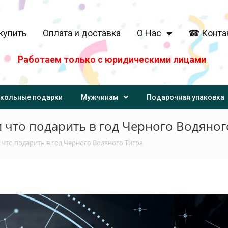
купить
Оплата и доставка
О Нас
☎ Конта
Работаем только с юридическими лицами
кольные подарки
Мужчинам
Подарочная упаковка
 и что подарить в год Черного Водяног
и что подарить в год Черного Водяного Тигра