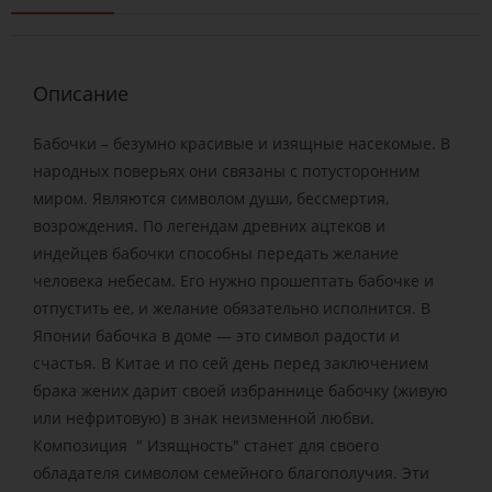
Описание
Бабочки – безумно красивые и изящные насекомые. В
народных поверьях они связаны с потусторонним
миром. Являются символом души, бессмертия,
возрождения. По легендам древних ацтеков и
индейцев бабочки способны передать желание
человека небесам. Его нужно прошептать бабочке и
отпустить ее, и желание обязательно исполнится. В
Японии бабочка в доме — это символ радости и
счастья. В Китае и по сей день перед заключением
брака жених дарит своей избраннице бабочку (живую
или нефритовую) в знак неизменной любви.
Композиция " Изящность" станет для своего
обладателя символом семейного благополучия. Эти