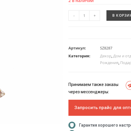
2 в наличии
-
+
В КОРЗИ
Артикул:
SZ8287
Категория:
Декор
,
Дом и от
Рождения
,
Пода
Принимаем также заказы
через мессенджеры:
Запросить прайс для опт
Гарантия хорошего наст