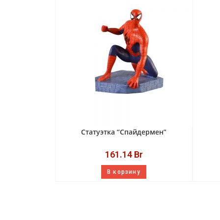
Статуэтка “Спайдермен”
161.14
Br
В корзину