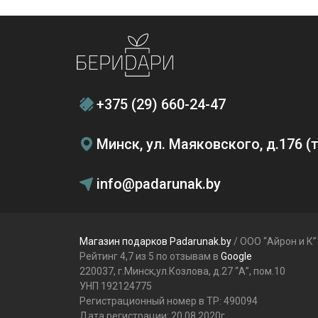
+375 (29) 660-24-47
Минск, ул. Маяковского, д.176 
info@padarunak.by
Магазин подарков Padarunak.by
/ ООО “Айрон и К”
Рейтинг 4,7 из 5 по отзывам в
Google
220037, г.Минск,ул.Козлова, д.27 “А”, пом.10
УНП 192124775
Регистрационный номер в ТР: 490094
Дата регистрации: 20.08.2020г