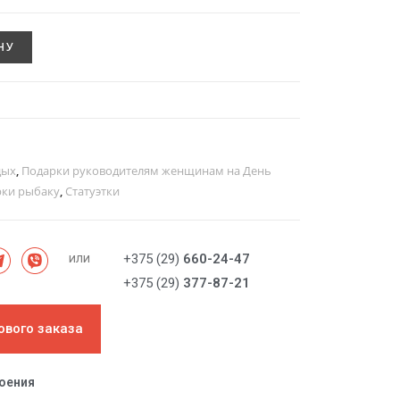
НУ
дых
,
Подарки руководителям женщинам на День
рки рыбаку
,
Статуэтки
или
+375 (29)
660-24-47
+375 (29)
377-87-21
ового заказа
роения