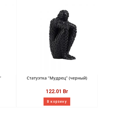
”
Статуэтка “Мудрец” (черный)
122.01
Br
В корзину