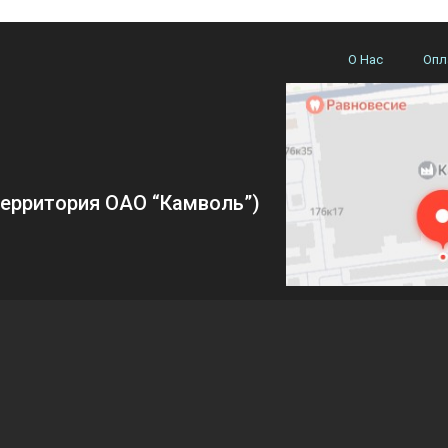
О Нас
Опл
(территория ОАО “Камволь”)