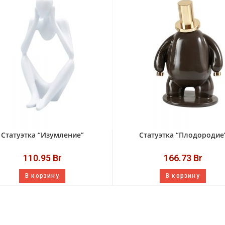
Статуэтка “Изумление”
Статуэтка “Плодородие
110.95
Br
166.73
Br
В корзину
В корзину