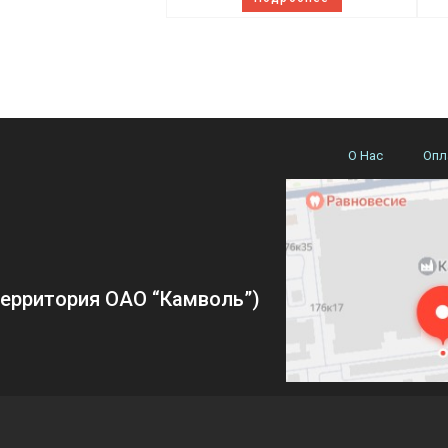
О Нас
Опл
(территория ОАО “Камволь”)