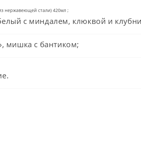
из нержавеющей стали) 420мл ;
лый с миндалем, клюквой и клубнико
, мишка с бантиком;
е.