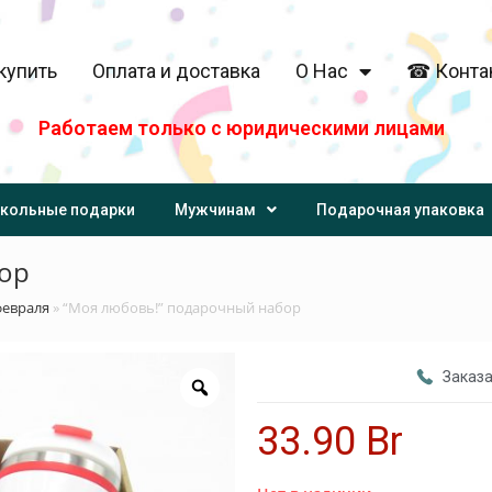
купить
Оплата и доставка
О Нас
☎ Конта
Работаем только с юридическими лицами
кольные подарки
Мужчинам
Подарочная упаковка
бор
февраля
»
“Моя любовь!” подарочный набор
Заказа
33.90
Br