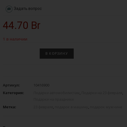
Задать вопрос
44.70
Br
1 в наличии
В КОРЗИНУ
Артикул:
10416900
Категория:
Подарки автомобилистам
,
Подарки на 23 февраля
,
Подарки на праздники
Метка:
23 февраля
,
подарок в машину
,
подарок мужчине