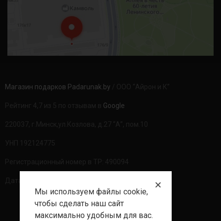
Магазин подарков Padarunak.by
/ ООО “Айрон и К”
Рейтинг 4,7 из 5 по отзывам в
Google
220037, г.Минск,ул.Козлова, д.27 “А”, пом.10
УНП 192124775
Регистрационный номер в ТР: 490094
Дата регистрации: 20.08.2020г
Мы используем файлы cookie,
чтобы сделать наш сайт
максимально удобным для вас.