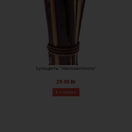
Сухоцветы “Импозантность”
29.90
Br
В корзину