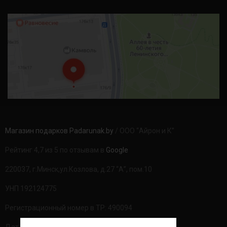
Магазин подарков Padarunak.by
/ ООО “Айрон и К”
Рейтинг 4,7 из 5 по отзывам в
Google
220037, г.Минск,ул.Козлова, д.27 “А”, пом.10
УНП 192124775
Регистрационный номер в ТР: 490094