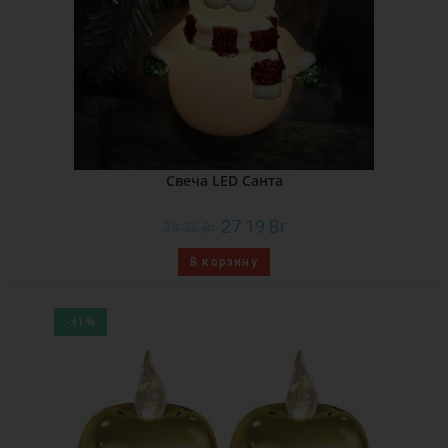
Свеча LED Санта
27.19
Br
39.35
Br
В корзину
-31%