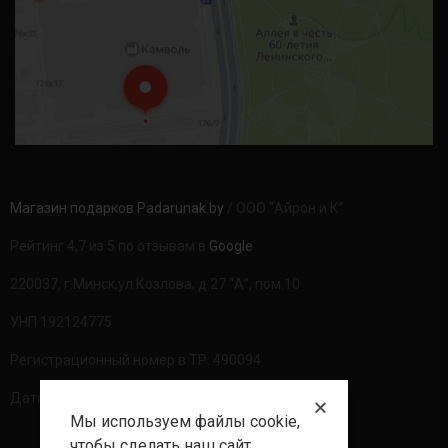
Магазин подарков Padarunak.by
/ ООО “Айрон и К”
Рейтинг 4,7 из 5 по отзывам в
Google
220037, г.Минск,ул.Козлова, д.27 “А”, пом.10
УНП 192124775
Регистрационный номер в ТР: 490094
Дата регистрации: 20.08.2020г
Мы используем файлы cookie,
чтобы сделать наш сайт