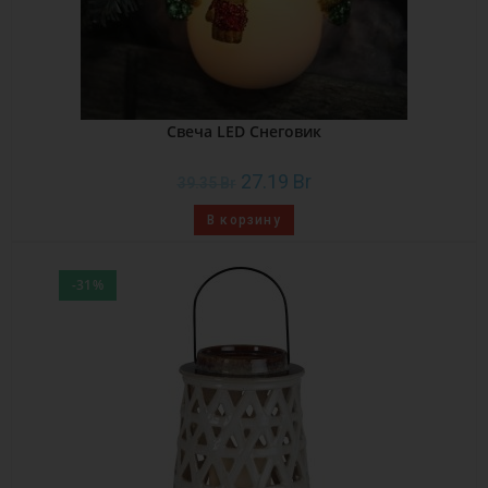
Свеча LED Снеговик
27.19
Br
39.35
Br
В корзину
-31%