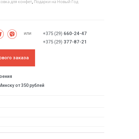
овка для конфет
,
Подарки на Новый Год
или
+375 (29)
660-24-47
+375 (29)
377-87-21
ового заказа
роения
Минску от 350 рублей