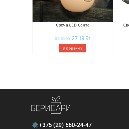
Свеча LED Санта
Св
27.19
Br
39.35
Br
В корзину
+375 (29) 660-24-47