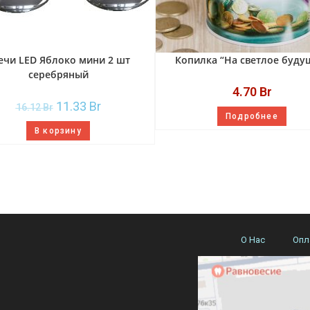
ечи LED Яблоко мини 2 шт
Копилка “На светлое буду
серебряный
4.70
Br
11.33
Br
16.12
Br
Подробнее
В корзину
О Нас
Опл