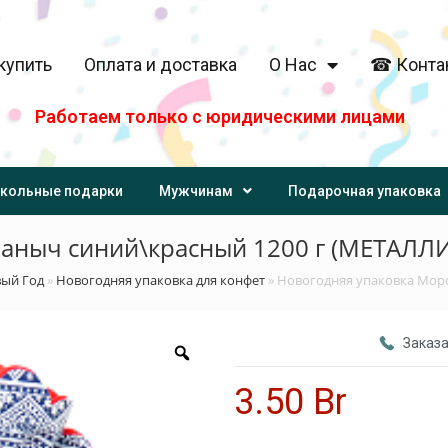
купить
Оплата и доставка
О Нас
☎ Конта
Работаем только с юридическими лицами
кольные подарки
Мужчинам
Подарочная упаковка
Иваныч синий\красный 1200 г (МЕТА
вый Год
»
Новогодняя упаковка для конфет
»
Новогодняя упаковка Мор
Заказа
3.50
Br