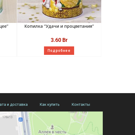
щее”
Копилка “Удачи и процветания”
3.60
Br
Подробнее
ата и доставка
Как купить
Контакты