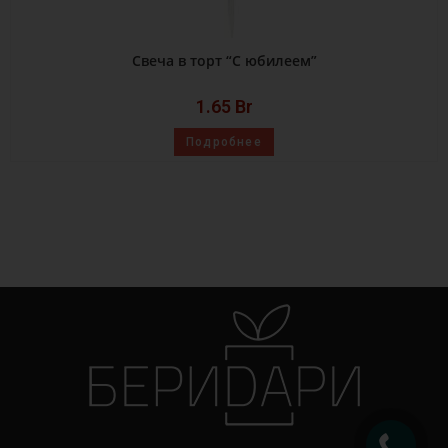
Свеча в торт “С юбилеем”
1.65
Br
Подробнее