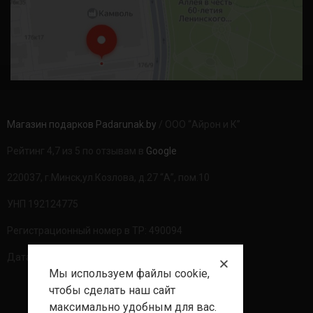
Магазин подарков Padarunak.by
/ ООО “Айрон и К”
Рейтинг 4,7 из 5 по отзывам в
Google
220037, г.Минск,ул.Козлова, д.27 “А”, пом.10
УНП 192124775
Регистрационный номер в ТР: 490094
Дата регистрации: 20.08.2020г
Мы используем файлы cookie,
чтобы сделать наш сайт
максимально удобным для вас.