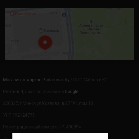
Магазин подарков Padarunak.by
/ ООО “Айрон и К”
Рейтинг 4,7 из 5 по отзывам в
Google
220037, г.Минск,ул.Козлова, д.27 “А”, пом.10
УНП 192124775
Регистрационный номер в ТР: 490094
Дата регистрации: 20.08.2020г