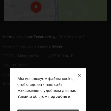
Магазин подарков Padarunak.by
/ ООО “Айрон и К”
Рейтинг 4,7 из 5 по отзывам в
Google
220037, г.Минск,ул.Козлова, д.27 “А”, пом.10
УНП 192124775
Регистрационный номер в ТР: 490094
Мы используем файлы cookie,
Дата регистрации: 20.08.2020г
чтобы сделать наш сайт
максимально удобным для вас.
Узнайте об этом
подробнее
.
Политика обработки данных