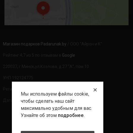
Магазин подарков Padarunak.by
/ ООО “Айрон и К”
Рейтинг 4,7 из 5 по отзывам в
Google
220037, г.Минск,ул.Козлова, д.27 “А”, пом.10
УНП 192124775
Регистрационный номер в ТР: 490094
Мы используем файлы cookie,
Дата регистрации: 20.08.2020г
чтобы сделать наш сайт
максимально удобным для вас.
Узнайте об этом
подробнее
.
Политика обработки данных