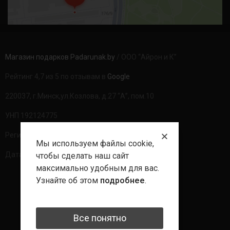
Магазин подарков Padarunak.by
/ ООО “Айрон и К”
Рейтинг 4,7 из 5 по отзывам в
Google
220037, г.Минск,ул.Козлова, д.27 “А”, пом.10
УНП 192124775
Регистрационный номер в ТР: 490094
Мы используем файлы cookie,
Дата регистрации: 20.08.2020г
чтобы сделать наш сайт
максимально удобным для вас.
Узнайте об этом
подробнее
.
Политика обработки данных
Все понятно