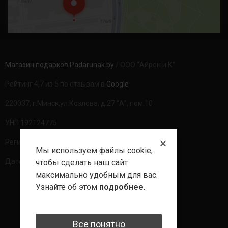
Магазин подарков Padarunak.by
/ ООО “Айрон и К”
Рейтинг 4,7 из 5 по отзывам в
Google
220037, г.Минск,ул.Козлова, д.27 “А”, пом.10
УНП 192124775
Регистрационный номер в ТР: 490094
Мы используем файлы cookie,
Дата регистрации: 20.08.2020г
чтобы сделать наш сайт
максимально удобным для вас.
Узнайте об этом
подробнее
.
Политика обработки данных
Все понятно