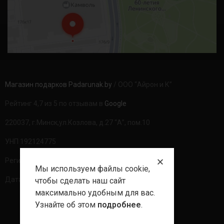
Магазин подарков Padarunak.by
/ ООО “Айрон и К”
Рейтинг 4,7 из 5 по отзывам в
Google
220037, г.Минск,ул.Козлова, д.27 “А”, пом.10
УНП 192124775
Регистрационный номер в ТР: 490094
Мы используем файлы cookie,
Дата регистрации: 20.08.2020г
чтобы сделать наш сайт
максимально удобным для вас.
Узнайте об этом
подробнее
.