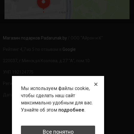
Магазин подарков Padarunak.by
/ ООО “Айрон и К”
Рейтинг 4,7 из 5 по отзывам в
Google
220037, г.Минск,ул.Козлова, д.27 “А”, пом.10
УНП 192124775
Регистрационный номер в ТР: 490094
Мы используем файлы cookie,
Дата регистрации: 20.08.2020г
чтобы сделать наш сайт
максимально удобным для вас.
Узнайте об этом
подробнее
.
Политика обработки данных
Все понятно