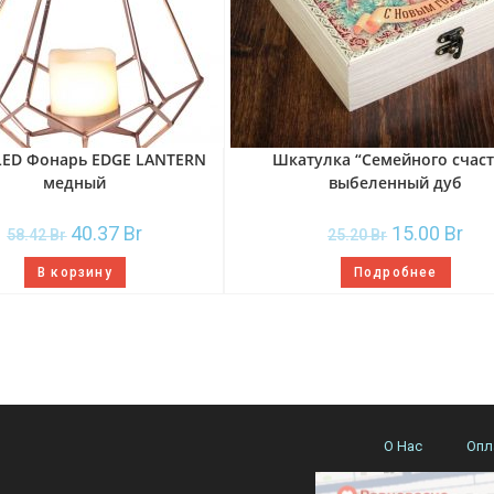
LED Фонарь EDGE LANTERN
Шкатулка “Семейного счаст
медный
выбеленный дуб
40.37
Br
15.00
Br
58.42
Br
25.20
Br
В корзину
Подробнее
О Нас
Опл