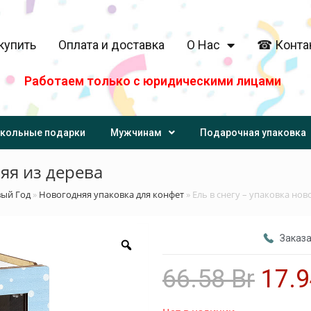
купить
Оплата и доставка
О Нас
☎ Конта
Работаем только с юридическими лицами
кольные подарки
Мужчинам
Подарочная упаковка
няя из дерева
вый Год
»
Новогодняя упаковка для конфет
»
Ель в снегу – упаковка нов
Заказа
66.58
Br
17.