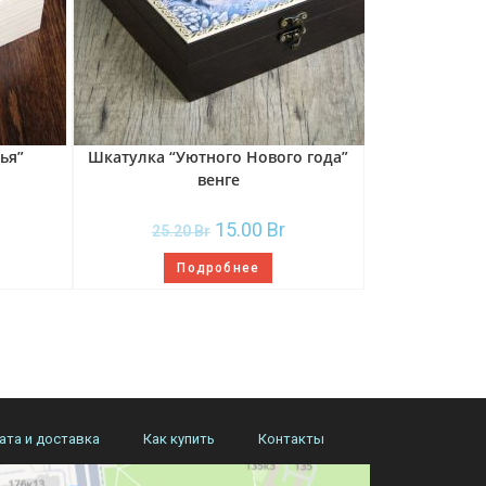
ья”
Шкатулка “Уютного Нового года”
венге
15.00
Br
25.20
Br
Подробнее
ата и доставка
Как купить
Контакты