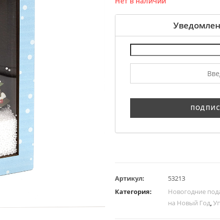
Нет в наличии
Уведомлен
Артикул:
53213
Категория:
Новогодние под
на Новый Год
,
У