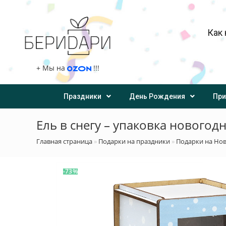
Как 
+
Мы на
!!!
Праздники
День Рождения
При
Ель в снегу – упаковка новогод
Главная страница
»
Подарки на праздники
»
Подарки на Но
-73%