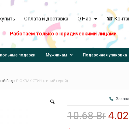
купить
Оплата и доставка
О Нас
☎ Конта
Работаем только с юридическими лицами
кольные подарки
Мужчинам
Подарочная упаковка
вый Год
»
РЮКЗАК СТИЧ (синий герой)
Заказа
10.68
Br
4.0