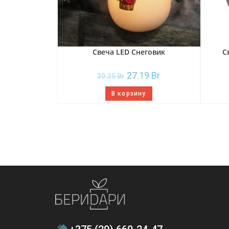
Свеча LED Снеговик
С
27.19
Br
39.35
Br
В корзину