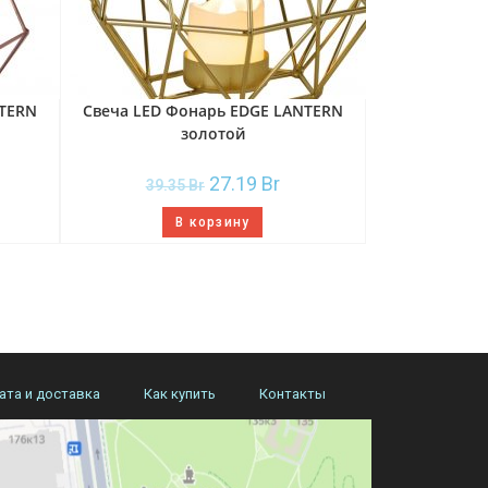
NTERN
Свеча LED Фонарь EDGE LANTERN
золотой
27.19
Br
39.35
Br
В корзину
ата и доставка
Как купить
Контакты