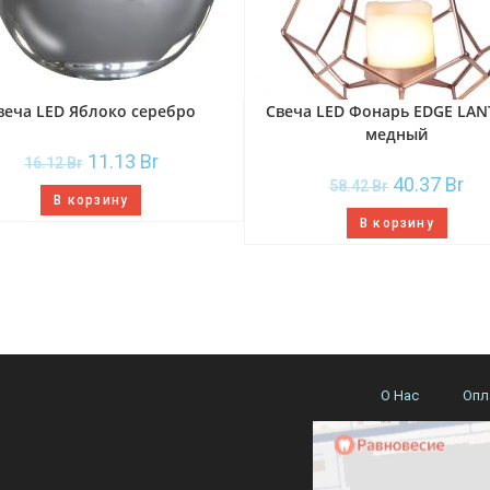
веча LED Яблоко серебро
Свеча LED Фонарь EDGE LA
медный
11.13
Br
16.12
Br
40.37
Br
58.42
Br
В корзину
В корзину
О Нас
Опл