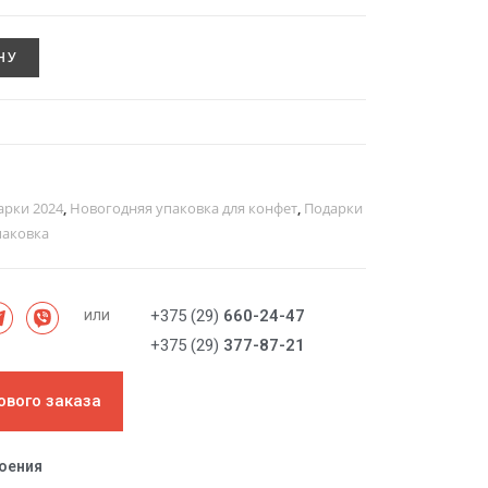
НУ
арки 2024
,
Новогодняя упаковка для конфет
,
Подарки
паковка
или
+375 (29)
660-24-47
+375 (29)
377-87-21
ового заказа
роения