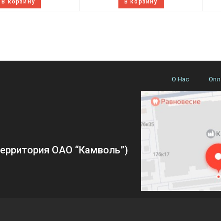
В корзину
В корзину
О Нас
Опл
(территория ОАО “Камволь”)