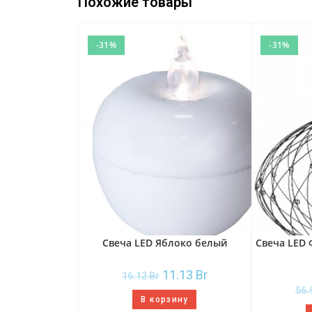
Похожие товары
-31%
-31%
Свеча LED Яблоко белый
Свеча LED 
11.13
Br
16.12
Br
56.
В корзину