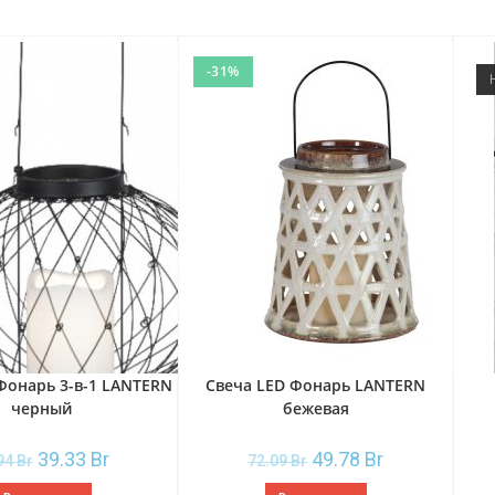
-31%
Фонарь 3-в-1 LANTERN
Свеча LED Фонарь LANTERN
черный
бежевая
39.33
Br
49.78
Br
94
Br
72.09
Br