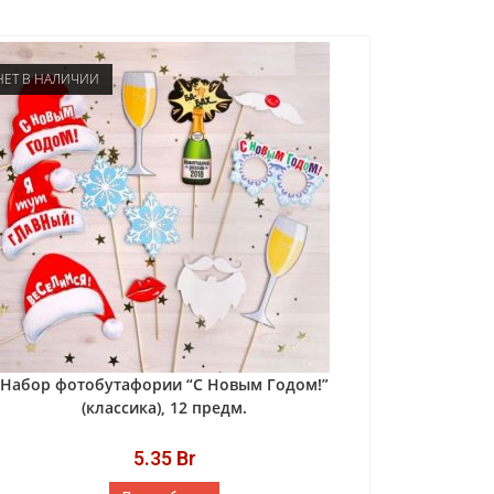
НЕТ В НАЛИЧИИ
Набор фотобутафории “С Новым Годом!”
(классика), 12 предм.
5.35
Br