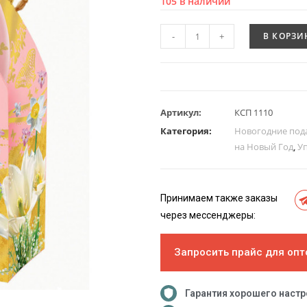
105 в наличии
-
+
В КОРЗИ
Артикул:
КСП 1110
Категория:
Новогодние под
на Новый Год
,
У
Принимаем также заказы
через мессенджеры:
Запросить прайс для опт
Гарантия хорошего наст