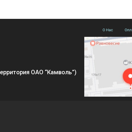
О Нас
Опл
(территория ОАО “Камволь”)