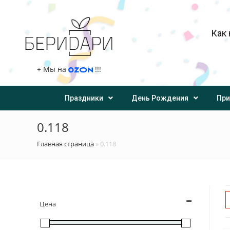
Как 
+
Мы на
!!!
Праздники
День Рождения
При
0.118
Главная страница
»
0.118
Цена