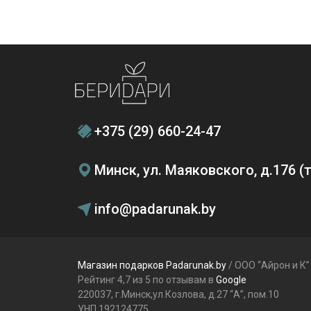
+375 (29) 660-24-47
Минск, ул. Маяковского, д.176 
info@padarunak.by
Магазин подарков Padarunak.by
/ ООО “Айрон и К”
Рейтинг 4,7 из 5 по отзывам в
Google
220037, г.Минск,ул.Козлова, д.27 “А”, пом.10
УНП 192124775