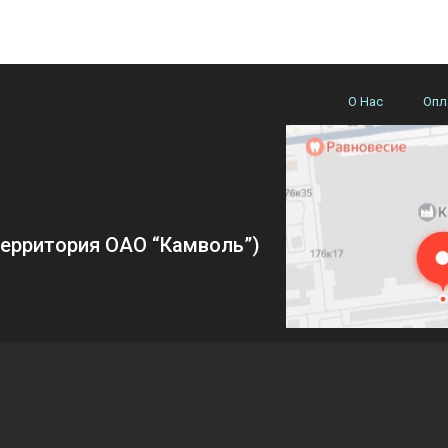
О Нас
Опл
(территория ОАО “Камволь”)