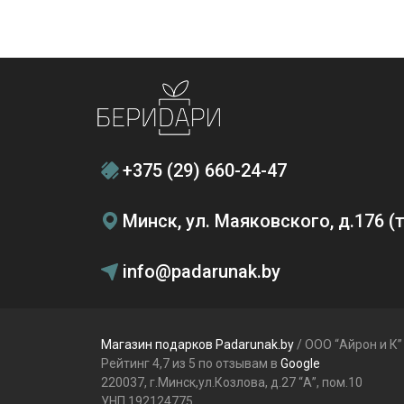
+375 (29) 660-24-47
Минск, ул. Маяковского, д.176 
info@padarunak.by
Магазин подарков Padarunak.by
/ ООО “Айрон и К”
Рейтинг 4,7 из 5 по отзывам в
Google
220037, г.Минск,ул.Козлова, д.27 “А”, пом.10
УНП 192124775