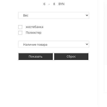
-
BYN
жестебанка
Полиэстер
Показать
Сброс