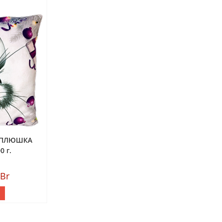
СПЛЮШКА
 г.
Br