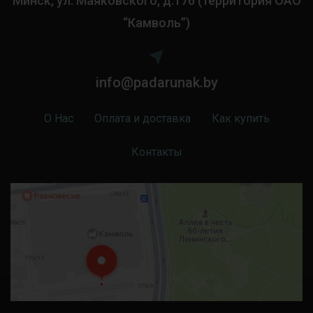
Минск, ул. Маяковского, д.176 (территория ОАО
“Камволь”)
info@padarunak.by
О Нас
Оплата и доставка
Как купить
Контакты