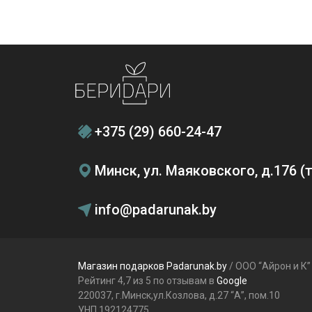
+375 (29) 660-24-47
Минск, ул. Маяковского, д.176 
info@padarunak.by
Магазин подарков Padarunak.by
/ ООО “Айрон и К”
Рейтинг 4,7 из 5 по отзывам в
Google
220037, г.Минск,ул.Козлова, д.27 “А”, пом.10
УНП 192124775