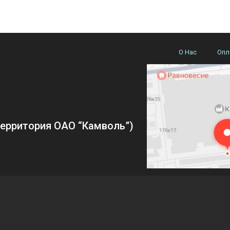
О Нас
Опл
(территория ОАО “Камволь”)