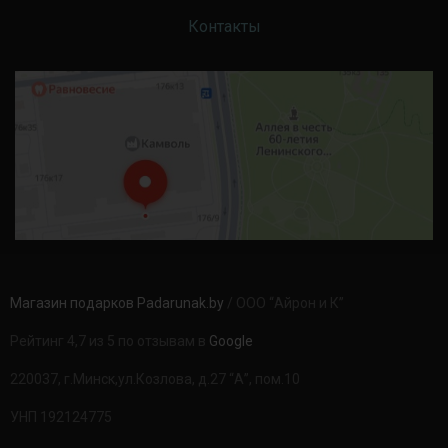
Контакты
Магазин подарков Padarunak.by
/ ООО “Айрон и К”
Рейтинг 4,7 из 5 по отзывам в
Google
220037, г.Минск,ул.Козлова, д.27 “А”, пом.10
УНП 192124775