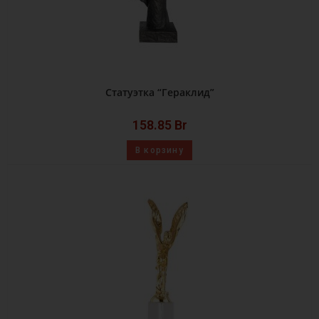
Статуэтка “Гераклид”
158.85
Br
В корзину