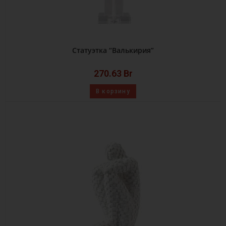
Статуэтка “Валькирия”
270.63
Br
В корзину