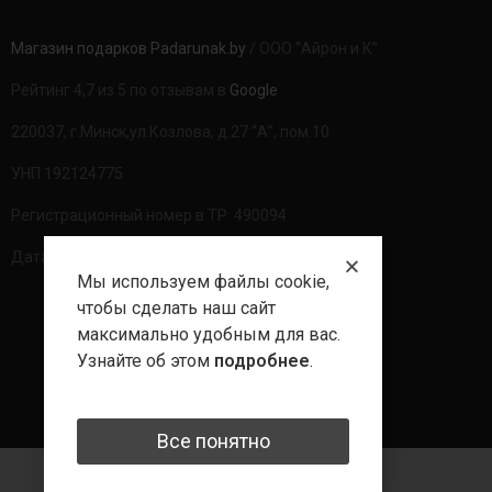
Магазин подарков Padarunak.by
/ ООО “Айрон и К”
Рейтинг 4,7 из 5 по отзывам в
Google
220037, г.Минск,ул.Козлова, д.27 “А”, пом.10
УНП 192124775
Регистрационный номер в ТР: 490094
Дата регистрации: 20.08.2020г
Мы используем файлы cookie,
чтобы сделать наш сайт
максимально удобным для вас.
Политика обработки данных
Узнайте об этом
подробнее
.
Все понятно