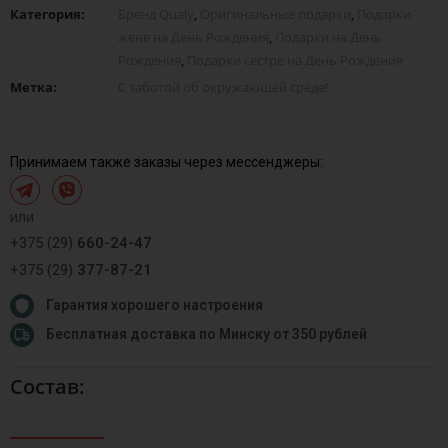
Категория:
Бренд Qualy
,
Оригинальные подарки
,
Подарки
жене на День Рождения
,
Подарки на День
Рождения
,
Подарки сестре на День Рождения
Метка:
С заботой об окружающей среде!
Принимаем также заказы через мессенджеры:
или
+375 (29)
660-24-47
+375 (29)
377-87-21
Гарантия хорошего настроения
Бесплатная доставка по Минску от 350 рублей
Состав: