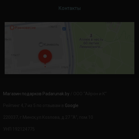
Контакты
Магазин подарков Padarunak.by
/ ООО “Айрон и К”
Рейтинг 4,7 из 5 по отзывам в
Google
220037, г.Минск,ул.Козлова, д.27 “А”, пом.10
УНП 192124775