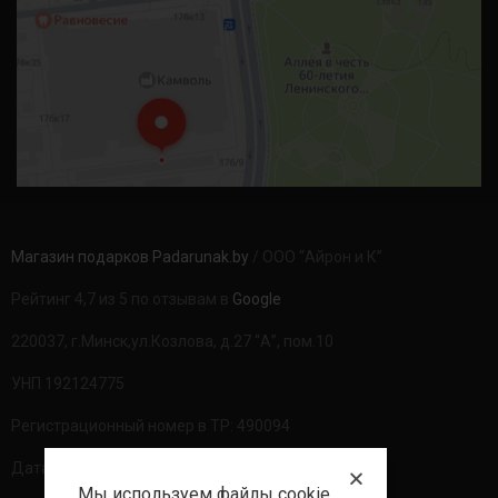
Магазин подарков Padarunak.by
/ ООО “Айрон и К”
Рейтинг 4,7 из 5 по отзывам в
Google
220037, г.Минск,ул.Козлова, д.27 “А”, пом.10
УНП 192124775
Регистрационный номер в ТР: 490094
Дата регистрации: 20.08.2020г
Мы используем файлы cookie,