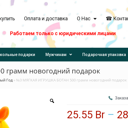
купить
Оплата и доставка
О Нас
☎ Конта
Работаем только с юридическими лицами
кольные подарки
Мужчинам
Подарочная упаковка
0 грамм новогодний подарок
вый Год
»
№3 МЯГКАЯ ИГРУШКА БОТАН 500 грамм новогодний подарок
Заказа
25.55
Br
–
2