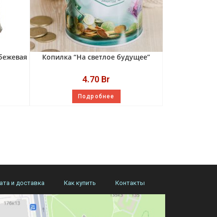
бежевая
Копилка “На светлое будущее”
4.70
Br
Подробнее
ата и доставка
Как купить
Контакты