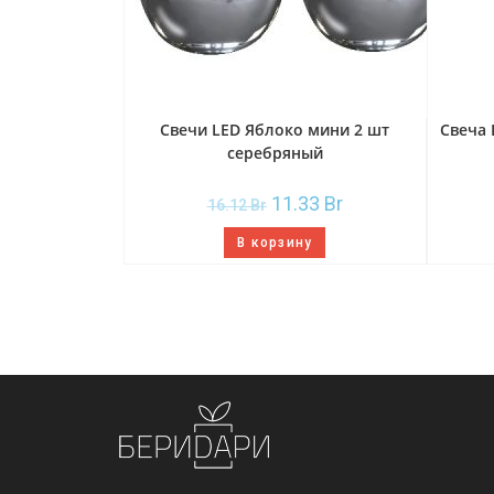
Свечи LED Яблоко мини 2 шт
Свеча 
серебряный
11.33
Br
16.12
Br
В корзину