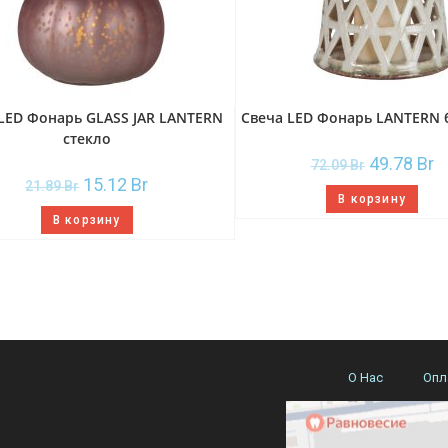
LED Фонарь GLASS JAR LANTERN
Свеча LED Фонарь LANTERN 
стекло
49.78
Br
72.09
Br
15.12
Br
21.89
Br
В корзину
В корзину
О Нас
Опл