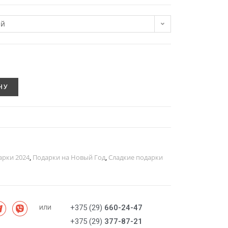
ий
НУ
арки 2024
,
Подарки на Новый Год
,
Сладкие подарки
или
+375 (29)
660-24-47
+375 (29)
377-87-21