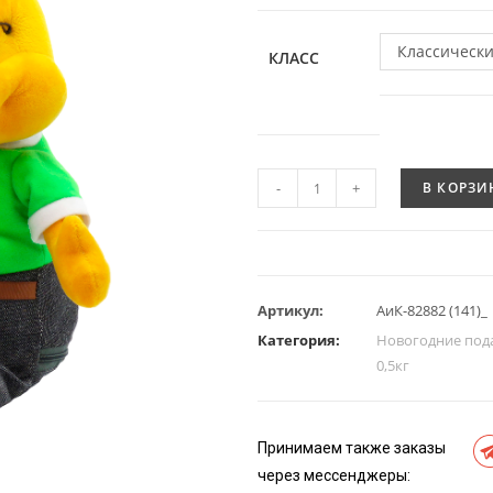
Классическ
КЛАСС
-
+
В КОРЗИ
Артикул:
АиК-82882 (141)_
Категория:
Новогодние под
0,5кг
Принимаем также заказы
через мессенджеры: