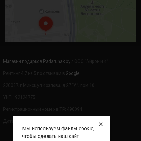
Магазин подарков Padarunak.by
/ ООО “Айрон и К”
Рейтинг 4,7 из 5 по отзывам в
Google
220037, г.Минск,ул.Козлова, д.27 “А”, пом.10
УНП 192124775
Регистрационный номер в ТР: 490094
Дата регистрации: 20.08.2020г
Мы используем файлы cookie,
чтобы сделать наш сайт