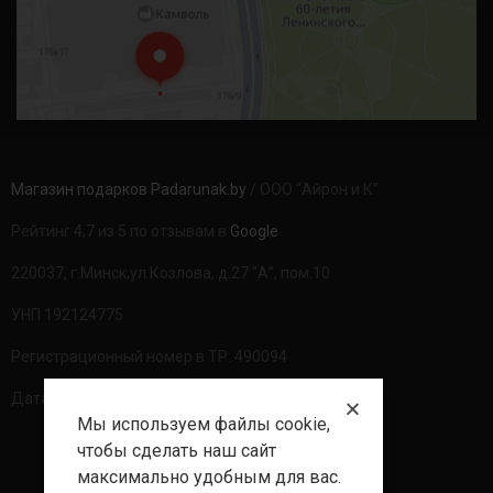
Магазин подарков Padarunak.by
/ ООО “Айрон и К”
Рейтинг 4,7 из 5 по отзывам в
Google
220037, г.Минск,ул.Козлова, д.27 “А”, пом.10
УНП 192124775
Регистрационный номер в ТР: 490094
Дата регистрации: 20.08.2020г
Мы используем файлы cookie,
чтобы сделать наш сайт
максимально удобным для вас.