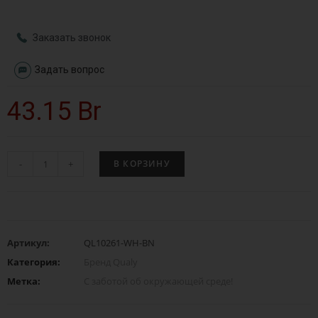
Заказать звонок
Задать вопрос
43.15
Br
-
+
В КОРЗИНУ
Артикул:
QL10261-WH-BN
Категория:
Бренд Qualy
Метка:
С заботой об окружающей среде!