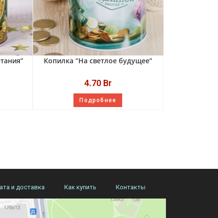
тания”
Копилка “На светлое будущее”
4.70
Br
Подробнее
ата и доставка
Как купить
Контакты