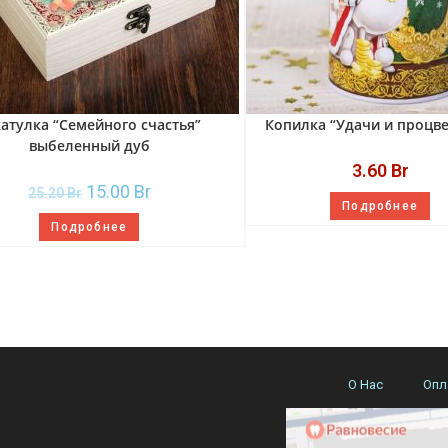
атулка “Семейного счастья”
Копилка “Удачи и процве
выбеленный дуб
3.60
Br
15.00
Br
25.20
Br
Подробнее
Подробнее
О Нас
Опл