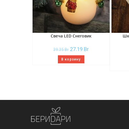
Свеча LED Снеговик
Шк
27.19
Br
39.35
Br
В корзину